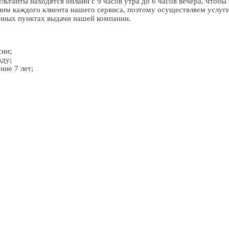
льтанты находятся онлайн с 9 часов утра до 6 часов вечера, чтобы
ним каждого клиента нашего сервиса, поэтому осуществляем услуги
енных пунктах выдачи нашей компании.
сии;
жду;
ние 7 лет;