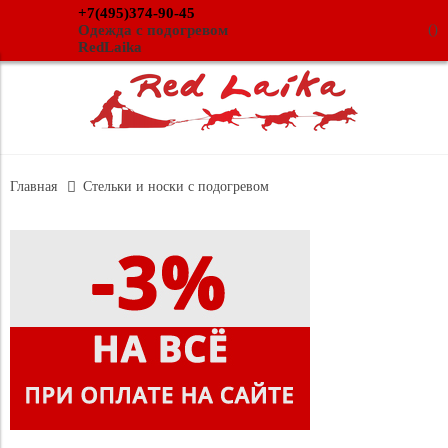
+7(495)374-90-45
(
)
Одежда с подогревом
RedLaika
Главная
Стельки и носки с подогревом