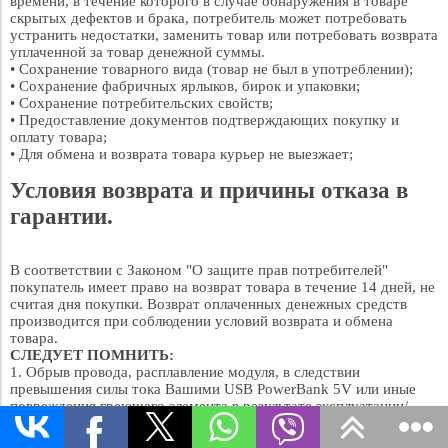
времени, в течение которого в случае обнаружения в товаре
скрытых дефектов и брака, потребитель может потребовать
устранить недостатки, заменить товар или потребовать возврата
уплаченной за товар денежной суммы.
• Сохранение товарного вида (товар не был в употреблении);
• Сохранение фабричных ярлыков, бирок и упаковки;
• Сохранение потребительских свойств;
• Предоставление документов подтверждающих покупку и
оплату товара;
• Для обмена и возврата товара курьер не выезжает;
Условия возврата и причины отказа в
гарантии.
В соответствии с Законом "О защите прав потребителей"
покупатель имеет право на возврат товара в течение 14 дней, не
считая дня покупки. Возврат оплаченных денежных средств
производится при соблюдении условий возврата и обмена
товара.
СЛЕДУЕТ ПОМНИТЬ:
1. Обрыв провода, расплавление модуля, в следствии
превышения силы тока Вашими USB PowerBank 5V или иные
повреждения греющего элемента в результате эксплуатации/
носки не являются гарантийным случаем.
2. Всегда проверяйте работоспособность стелек/перчаток/носок/