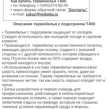
Как купить термобелье Т400
• по телефону +7(495)374-90-45
• через форму обратной связи
"Контакты"
.
• e-mail:
zakaz@redlaika.ru
Описание термобелья с подогревом Т400:
• Термобелье с подогревом защищает от холодов.
Следует использовать при холодной погоде и суровом
климате;
• Производится термобелье из качественного полотна,
имеющее двухслойную основу, гладкого с внешней
стороны и с другой петельчатого, которое обращено к
телу. Полотно более чем на 50% содержит воздух,
который находится внутри;
• Используемая в составе термобелья мериносовая
шерсть превосходно умеет хранить тепло, даже во
влажном состоянии. Такому термобелью не требуются
постоянные чистки, так как шерсть хорошо отводит пот и
запах;
• Бельё разработано в первую очередь для
профессионалов, работающих в неблагоприятных
климатических условиях, а также хорошо подходит
любителям отдыха на природе, которым не страшны
тяжелые условия окружающей среды и морозы.