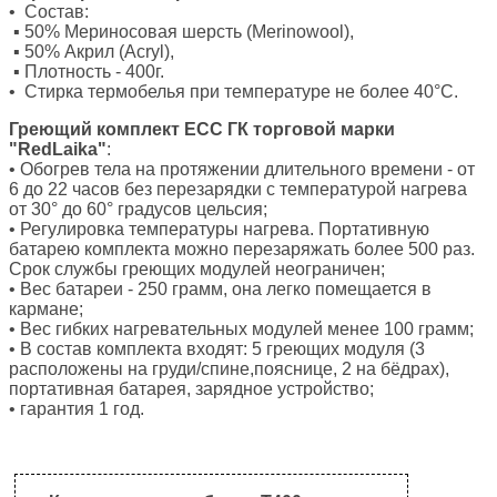
• Состав:
▪ 50% Мериносовая шерсть (Merinowool),
▪ 50% Акрил (Acryl),
▪ Плотность - 400г.
• Стирка термобелья при температуре не более 40°C.
Греющий комплект ЕСС ГК торговой марки
"RedLaika"
:
• Обогрев тела на протяжении длительного времени - от
6 до 22 часов без перезарядки с температурой нагрева
от 30° до 60° градусов цельсия;
• Регулировка температуры нагрева. Портативную
батарею комплекта можно перезаряжать более 500 раз.
Срок службы греющих модулей неограничен;
• Вес батареи - 250 грамм, она легко помещается в
кармане;
• Вес гибких нагревательных модулей менее 100 грамм;
• В состав комплекта входят: 5 греющих модуля (3
расположены на груди/спине,пояснице, 2 на бёдрах),
портативная батарея, зарядное устройство;
• гарантия 1 год.