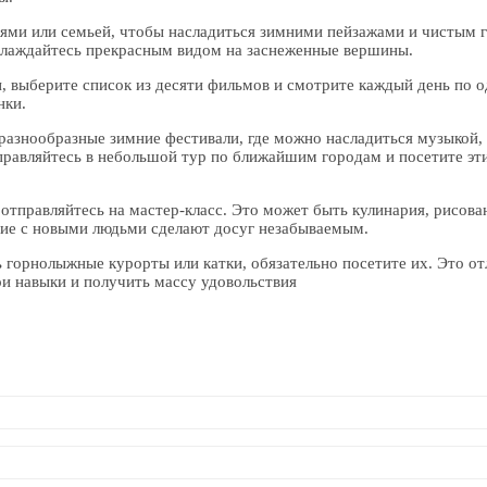
зьями или семьей, чтобы насладиться зимними пейзажами и чистым
аслаждайтесь прекрасным видом на заснеженные вершины.
и, выберите список из десяти фильмов и смотрите каждый день по о
нки.
 разнообразные зимние фестивали, где можно насладиться музыкой,
правляйтесь в небольшой тур по ближайшим городам и посетите эт
 отправляйтесь на мастер-класс. Это может быть кулинария, рисова
ние с новыми людьми сделают досуг незабываемым.
ть горнолыжные курорты или катки, обязательно посетите их. Это о
ои навыки и получить массу удовольствия