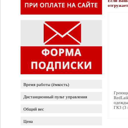
Если Ваша
отгружает
Время работы (ёмкость)
Греющи
до 8 часов (2600 mAh)
Дистанционный пульт управления
RedLai
одежды
ГК3 (3 
нет
Общий вес
Применить
0,5 кг
Цена
Применить