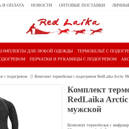
 И ОПЛАТА
НОВОСТИ
ОПТОВЫЕ ПОСТАВКИ
ЛИЧНЫ
КОМПЛЕКТЫ ДЛЯ ЛЮБОЙ ОДЕЖДЫ
ТЕРМОБЕЛЬЁ С ПОДОГР
ПОДОГРЕВОМ
ПЕРЧАТКИ И РУКАВИЦЫ С ПОДОГРЕВОМ
АК
ё с подогревом
Комплект термобелья с подогревом RedLaika Arctic 
Комплект термо
RedLaika Arcti
мужской
Комплект термобелья с инфракр