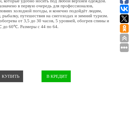
н, которые удобно носить под любой верхней одеждой.
азначено в первую очередь для профессионалов,
овиях холодной погоды, и конечно подойдёт людям,
рыбалку, путешествия на снегоходах и зимний туризм.
богрева от 3,5 до 30 часов, 5 уровней, обогрев спины и
℃
до 60
℃
. Размеры с 44 по 64.
КУПИТЬ
В КРЕДИТ