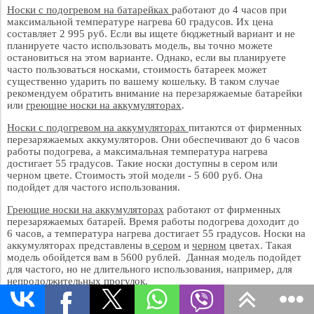
Носки с подогревом на батарейках
работают до 4 часов при
максимальной температуре нагрева 60 градусов. Их цена
составляет 2 995 руб. Если вы ищете бюджетный вариант и не
планируете часто использовать модель, вы точно можете
остановиться на этом варианте. Однако, если вы планируете
часто пользоваться носками, стоимость батареек может
существенно ударить по вашему кошельку. В таком случае
рекомендуем обратить внимание на перезаряжаемые батарейки
или
греющие носки на аккумуляторах
.
Носки с подогревом на аккумуляторах
питаются от фирменных
перезаряжаемых аккумуляторов. Они обеспечивают до 6 часов
работы подогрева, а максимальная температура нагрева
достигает 55 градусов. Такие носки доступны в сером или
черном цвете. Стоимость этой модели - 5 600 руб. Она
подойдет для частого использования.
Греющие носки на аккумуляторах
работают от фирменных
перезаряжаемых батарей. Время работы подогрева доходит до
6 часов, а температура нагрева достигает 55 градусов. Носки на
аккумуляторах представлены в
сером
и
черном
цветах. Такая
модель обойдется вам в 5600 рублей. Данная модель подойдет
для частого, но не длительного использования, например, для
непродолжительных прогулок.
Носки на аккумуляторах с регулировкой подогрева
. Эта модель